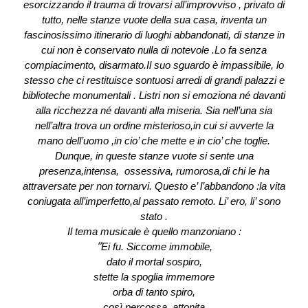
esorcizzando il trauma di trovarsi all’improvviso , privato di
tutto, nelle stanze vuote della sua casa, inventa un
fascinosissimo itinerario di luoghi abbandonati, di stanze in
cui non è conservato nulla di notevole .Lo fa senza
compiacimento, disarmato.Il suo sguardo è impassibile, lo
stesso che ci restituisce sontuosi arredi di grandi palazzi e
biblioteche monumentali . Listri non si emoziona né davanti
alla ricchezza né davanti alla miseria. Sia nell’una sia
nell’altra trova un ordine misterioso,in cui si avverte la
mano dell’uomo ,in cio’ che mette e in cio’ che toglie.
Dunque, in queste stanze vuote si sente una
presenza,intensa, ossessiva, rumorosa,di chi le ha
attraversate per non tornarvi. Questo e’ l’abbandono :la vita
coniugata all’imperfetto,al passato remoto. Li’ ero, li’ sono
stato .
Il tema musicale è quello manzoniano :
“
Ei fu. Siccome immobile,
dato il mortal sospiro,
stette la spoglia immemore
orba di tanto spiro,
così percossa, attonita