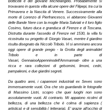
Botticelli e del giovane Michelangelo. Probabilmente si
trovavano in questa villa alcune opere del Filipepi, tra cui la
Primavera e la Nascita di Venere. Successivamente alla
morte di Lorenzo di Pierfrancesco, vi abitarono Giovanni
delle Bande Nere con la moglie Maria Salviati e il loro figlio
Cosimo, futuro duca e granduca di Firenze e di Toscana.
Distrutta durante l’assedio di Firenze nel 1530, la villa fu
ricostruita su progetto di Giorgio Vasari, mentre il giardino
risulta disegnato da Niccolò Tribolo. Vi si ammirano ancora
oggi opere di grande pregio - la
Grotta degli animali
del
Tribolo e in parte di
Vasari,
Gennaio
o
Appennino
dell’Ammannati- oltre a una
ricca e rara collezioni di gelsomini, limoni, cedri,
pampaleoni, e due giardini segreti.
Da quattro anni, i capannoni industriali ex Seves sono
immensamente vuoti. Ora che sto guardando le fotografie
di Massimo Listri, scopro che quei luoghi non sono
assolutamente vuoti. Al contrario. Mi appaiono ricolmi di
bellezza, di una bellezza che è colma di sapienza (
artistica) e di sensibilità ( letteraria). E’ grazie all’occhio di