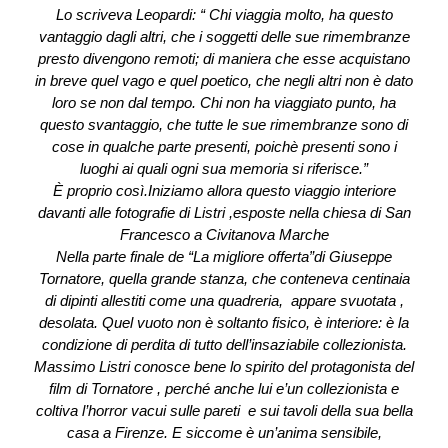
Lo scriveva Leopardi: “ Chi viaggia molto, ha questo
vantaggio dagli altri, che i soggetti delle sue rimembranze
presto divengono remoti; di maniera che esse acquistano
in breve quel vago e quel poetico, che negli altri non è dato
loro se non dal tempo. Chi non ha viaggiato punto, ha
questo svantaggio, che tutte le sue rimembranze sono di
cose in qualche parte presenti, poichè presenti sono i
luoghi ai quali ogni sua memoria si riferisce.”
È proprio così.Iniziamo allora questo viaggio interiore
davanti alle fotografie di Listri ,esposte nella chiesa di San
Francesco a Civitanova Marche
Nella parte finale de “La migliore offerta”di Giuseppe
Tornatore, quella grande stanza, che conteneva centinaia
di dipinti allestiti come una quadreria, appare svuotata ,
desolata. Quel vuoto non è soltanto fisico, è interiore: è la
condizione di perdita di tutto dell’insaziabile collezionista.
Massimo Listri conosce bene lo spirito del protagonista del
film di Tornatore , perché anche lui e’un collezionista e
coltiva l’horror vacui sulle pareti e sui tavoli della sua bella
casa a Firenze. E siccome è un’anima sensibile,