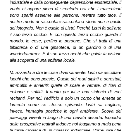
industriale e dalla conseguente depressione esistenziale. Il
vuoto ci appare pieno di sconforto ora che i macchinari
sono spariti assieme alle persone, mentre tutto tace. Il
nostro modo di raccontare-raccontarci storie non è quello
del fotografo. Non è quello di Listri. Perché Listri fa dell’arte
il suo terzo occhio. E con questo terzo occhio guarda il
mondo, le cose, perfino le persone. Che si tratti di una
biblioteca o di una gipsoteca, di un giardino o di una
wunderkammer. E il suo terzo occhi che guida la visione
alla scoperta di una epifania locale.
Mi azzardo a dire le cose diversamente. Listri sa ascoltare
luoghi che sono poesie. Quelle dei muri dipinti e scrostati,
ammuffiti e anneriti; quelle di scale e vetrate, di filari di
colonne e soffitti. Il vuoto per lui è una sinfonia di voci
recitanti. Per noi, l’edificio è solo un corpo che emette un
lamento come se stesse spirando. Listri sa cogliere,
invece, immagini poetiche in ogni ambiente. Scova dei
paesaggi viventi in luogo di una navata deserta. Inquadra
delle prospettive teatrali laddove noi leggiamo a mala pena
la triste cronaca di un collasso industriale. Vorrei dire che