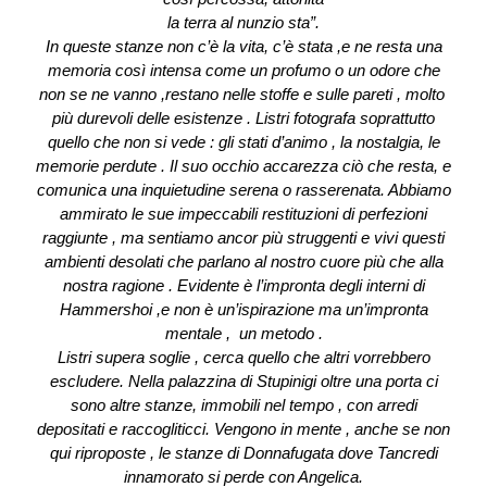
la terra al nunzio sta”.
In queste stanze non c’è la vita, c’è stata ,e ne resta una
memoria così intensa come un profumo o un odore che
non se ne vanno ,restano nelle stoffe e sulle pareti , molto
più durevoli delle esistenze . Listri fotografa soprattutto
quello che non si vede : gli stati d’animo , la nostalgia, le
memorie perdute . Il suo occhio accarezza ciò che resta, e
comunica una inquietudine serena o rasserenata. Abbiamo
ammirato le sue impeccabili restituzioni di perfezioni
raggiunte , ma sentiamo ancor più struggenti e vivi questi
ambienti desolati che parlano al nostro cuore più che alla
nostra ragione . Evidente è l’impronta degli interni di
Hammershoi ,e non è un’ispirazione ma un’impronta
mentale , un metodo .
Listri supera soglie , cerca quello che altri vorrebbero
escludere. Nella palazzina di Stupinigi oltre una porta ci
sono altre stanze, immobili nel tempo , con arredi
depositati e raccogliticci. Vengono in mente , anche se non
qui riproposte , le stanze di Donnafugata dove Tancredi
innamorato si perde con Angelica.