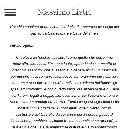
English
Massimo Listri
Catalogo
L’occhio assoluto di Massimo Listri alla riscoperta delle origini del
Sacro, tra Castellabate e Cava de’ Tirreni
Mostre
Vittorio Sgarbi
Libri
Ci voleva un “occhio assoluto” come quello che potremmo
Press
senz’altro dire abbia Massimo Listri, riprendendo il concetto di
“orecchio assoluto” che si associa in genere all’intuito musicale,
Testi
per riuscire a raccontare, facendoceli sembrare vivi pur nella loro
Contatti
austera e secolare immobilità e nella loro siderea solitudine, gli
spazi architettonici, e non di rado sacri, di Castellabate e di Cava
Fondazione
dei Tirreni, legati a doppio filo, quali sono, per l’opera meritoria e
santa svolta e propugnata da San Costabile quasi agli albori della
Biografia
nostra civiltà cristiana. È noto infatti che il Santo, primo
costruttore del Castello da cui prese poi il nome il paese di
Castellabate, crebbe e sviluppò la sua rinomatissima umanità, la
sua erudizione, la sua ampissima cultura e il suo appassionato