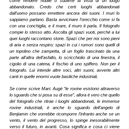
come rendere nobile o sublime la vista di un luogo
abbandonato. Credo che certi luoghi abbandonati
dall’uomo possano emettere ancora dei suoni. I muri lo
sappiamo parlano. Basta avvicinare l’orecchio come si fa
con una conchiglia, e il mare, il muro ti parla. Il fotografo
compie lo stesso atto. Ascolta gli spazi vuoti, perché a lui
quei luoghi raccontano storie. Spazi che per noi sono pieni
di aria e senza respiro; spazi in cui i rumori sono quelli di
un topolino che zampetta, di un foglio trascinato da una
parte all’altra dell’asfalto, lo scricchiolio di una finestra, il
cigolio di una catena, il fischio di uno spiffero. Non per il
fotografo. Lui intende altre voci, altri suoni, avverte altri
canti in quelle enormi vuote basiliche industriali.
Se come scrive Marc Augé “le rovine esistono attraverso
lo sguardo che si posa su di esse”, allora è vero che quello
del fotografo che ritrae i luoghi abbandonati, le immense
rovine industriali, è anche lo sguardo dell’angelo di
Benjiamin che vorrebbe ricomporre l’infranto anche se un
vento, il vento del progresso, lo spinge inesorabilmente
verso il futuro, in avanti. Cosa significa e cosa ci viene