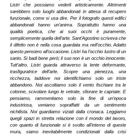
Listri che possiamo vederli artisticamente. Altrimenti
sarebbero solo luoghi abbandonati in attesa di recupero
funzionale, come si usa dire. Per il fotografo questi edifici
abbandonati hanno un’anima. Soprattutto hanno una
qualità poetica, che ai suoi occhi è puramente,
semplicemente quella dell’arte. Sant’Agostino scriveva che
il difetto non è nella cosa guardata ma nell’occhio. Adatto
questo pensiero all’occasione. Listri ha l’occhio lustro di un
santo. Si badi bene però; il suo non è un occhio innocente.
Tutt’altro. Listri guarda attraverso la lente deformante,
trasfiguratrice dell’arte. Scopre una pienezza, una
ricchezza, laddove noi identifichiamo solo un triste
abbandono. Noi ascoltiamo solo il vento fischiare tra le
colonne, scivolare lungo le vetrate, sfiorare le capriate. E
pensiamo, rammentiamo solo la fine di un’epoca
industriosa, veniamo sopraffatti da un sentimento
nichilista. Noi guardiamo viziati dalla cronaca. Leggiamo
quegli spazi in stretta relazione con il mondo del lavoro,
con quanto di funzionale si è svolto all’interno di queste
mura, siamo inevitabilmente condizionati dalla crisi