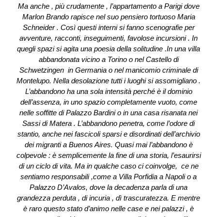
Ma anche , più crudamente , l’appartamento a Parigi dove
Marlon Brando rapisce nel suo pensiero tortuoso Maria
Schneider . Così questi interni si fanno scenografie per
avventure, racconti, inseguimenti, favolose incursioni . In
quegli spazi si agita una poesia della solitudine .In una villa
abbandonata vicino a Torino o nel Castello di
Schwetzingen in Germania o nel manicomio criminale di
Montelupo. Nella desolazione tutti i luoghi si assomigliano .
L’abbandono ha una sola intensità perché è il dominio
dell’assenza, in uno spazio completamente vuoto, come
nelle soffitte di Palazzo Bardini o in una casa risanata nei
Sassi di Matera . L’abbandono penetra, come l’odore di
stantio, anche nei fascicoli sparsi e disordinati dell’archivio
dei migranti a Buenos Aires. Quasi mai l’abbandono è
colpevole : è semplicemente la fine di una storia, l’esaurirsi
di un ciclo di vita. Ma in qualche caso ci coinvolge, ce ne
sentiamo responsabili ,come a Villa Porfidia a Napoli o a
Palazzo D’Avalos, dove la decadenza parla di una
grandezza perduta , di incuria , dì trascuratezza. E mentre
è raro questo stato d’animo nelle case e nei palazzi , è