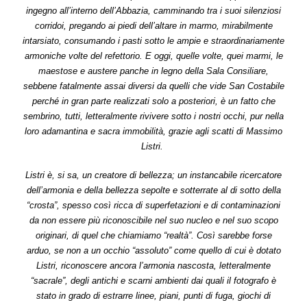
ingegno all’interno dell’Abbazia, camminando tra i suoi silenziosi
corridoi, pregando ai piedi dell’altare in marmo, mirabilmente
intarsiato, consumando i pasti sotto le ampie e straordinariamente
armoniche volte del refettorio. E oggi, quelle volte, quei marmi, le
maestose e austere panche in legno della Sala Consiliare,
sebbene fatalmente assai diversi da quelli che vide San Costabile
perché in gran parte realizzati solo a posteriori, è un fatto che
sembrino, tutti, letteralmente rivivere sotto i nostri occhi, pur nella
loro adamantina e sacra immobilità, grazie agli scatti di Massimo
Listri.
Listri è, si sa, un creatore di bellezza; un instancabile ricercatore
dell’armonia e della bellezza sepolte e sotterrate al di sotto della
“crosta”, spesso così ricca di superfetazioni e di contaminazioni
da non essere più riconoscibile nel suo nucleo e nel suo scopo
originari, di quel che chiamiamo “realtà”. Così sarebbe forse
arduo, se non a un occhio “assoluto” come quello di cui è dotato
Listri, riconoscere ancora l’armonia nascosta, letteralmente
“sacrale”, degli antichi e scarni ambienti dai quali il fotografo è
stato in grado di estrarre linee, piani, punti di fuga, giochi di