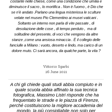
costante nelle chiese, come una condizione che umilia e
diminuisce il sacro , lo mortifica . Non è l’uomo , è Dio che
se n’è andato .Parlano una lingua misteriosa le sculture
velate nel museo Pio Clementino ai musei vaticani .
Soltanto un interno non parla di vite passate , di
desolazione delle cose , di tempo perduto , ma di
solitudine del presente, di voci che vengono da altre
stanze ,come una ansiosa minaccia . È il collegio delle
fanciulle a Milano : vuoto, deserto e lindo, ma carico di un
dolore muto. Ci sarà ancora, da qualche parte, la vita ?
Vittorio Sgarbi
26 June 2021
A chi gli chiede quali studi abbia compiuto e in
quale scuola abbia affinato la sua tecnica
fotografica, Massimo Listri risponde che ha
frequentato le strade e le piazza di Firenze,
perché costituiscono la migliore accademia del
mondo, la più consigliabile non solo per