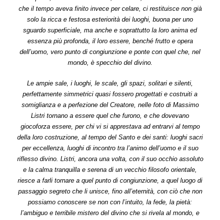
che il tempo aveva finito invece per celare, ci restituisce non già
solo la ricca e festosa esteriorità dei luoghi, buona per uno
sguardo superficiale, ma anche e soprattutto la loro anima ed
essenza più profonda, il loro essere, benché frutto e opera
dell’uomo, vero punto di congiunzione e ponte con quel che, nel
mondo, è specchio del divino.
Le ampie sale, i luoghi, le scale, gli spazi, solitari e silenti,
perfettamente simmetrici quasi fossero progettati e costruiti a
somiglianza e a perfezione del Creatore, nelle foto di Massimo
Listri tornano a essere quel che furono, e che dovevano
giocoforza essere, per chi vi si apprestava ad entrarvi al tempo
della loro costruzione, al tempo del Santo e dei santi: luoghi sacri
per eccellenza, luoghi di incontro tra l’animo dell’uomo e il suo
riflesso divino. Listri, ancora una volta, con il suo occhio assoluto
e la calma tranquilla e serena di un vecchio filosofo orientale,
riesce a farli tornare a quel punto di congiunzione, a quel luogo di
passaggio segreto che li unisce, fino all’eternità, con ciò che non
possiamo conoscere se non con l’intuito, la fede, la pietà:
l’ambiguo e terribile mistero del divino che si rivela al mondo, e