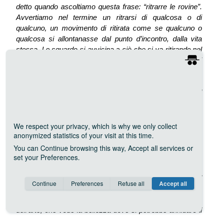
detto quando ascoltiamo questa frase: “ritrarre le rovine”.
Avvertiamo nel termine un ritrarsi di qualcosa o di
qualcuno, un movimento di ritirata come se qualcuno o
qualcosa si allontanasse dal punto d’incontro, dalla vita
stessa. Lo sguardo si avvicina a ciò che si va ritirando nel
nulla, l’occhio che si prende cura del ricordo ritraendosi
fuori dal reale presente. Per Listri ritrarre rovine significa
cogliere nel ritrarsi della realtà qualcosa che sta all’arte
come il visibile al sole, la sopravvivenza di un passato nel
luogo del presente attraverso la presenza dell’arte, di tutta
l’arte, che r-esiste a servizio dell’immaginario nell’attimo in
cui l’occhio eleva la visione dal piano della realtà verso
We respect your privacy
, which is why we only collect
anonymized statistics of your visit at this time.
l’orizzonte della bellezza artistica, la linea d’ombra
dell’immortalità sopraggiunta. C’è qualcosa di sacro in
You can
Continue
browsing this way,
Accept all
services or
set your
Preferences
.
queste fotografie. Di una sacralità estetica e poetica.
Adesso tutto è compiuto. Il luogo può rinascere. L’attività
riprendere. I lavori procedere. Il fotografo ha realizzato il
Consent cookie
learn more
Continue
Preferences
Refuse all
Accept all
Save
Anonymous
Invisible
miracolo. Fermare il tempo, restituendo un tempo
memorabile al luogo. Il tempo dello sguardo religioso
dell’arte, che vede la bellezza dove si potrebbe annidare il
YouTube (API)
about