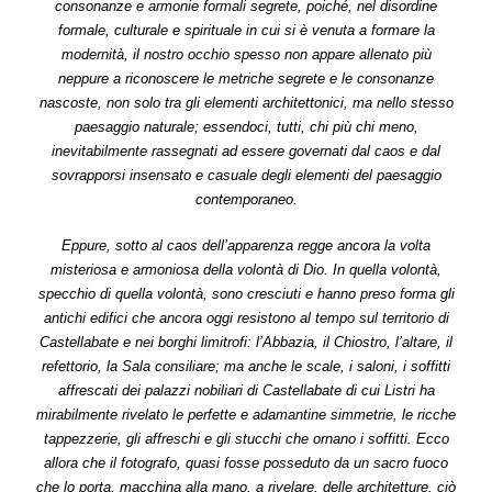
consonanze e armonie formali segrete, poiché, nel disordine
formale, culturale e spirituale in cui si è venuta a formare la
modernità, il nostro occhio spesso non appare allenato più
neppure a riconoscere le metriche segrete e le consonanze
nascoste, non solo tra gli elementi architettonici, ma nello stesso
paesaggio naturale; essendoci, tutti, chi più chi meno,
inevitabilmente rassegnati ad essere governati dal caos e dal
sovrapporsi insensato e casuale degli elementi del paesaggio
contemporaneo.
Eppure, sotto al caos dell’apparenza regge ancora la volta
misteriosa e armoniosa della volontà di Dio. In quella volontà,
specchio di quella volontà, sono cresciuti e hanno preso forma gli
antichi edifici che ancora oggi resistono al tempo sul territorio di
Castellabate e nei borghi limitrofi: l’Abbazia, il Chiostro, l’altare, il
refettorio, la Sala consiliare; ma anche le scale, i saloni, i soffitti
affrescati dei palazzi nobiliari di Castellabate di cui Listri ha
mirabilmente rivelato le perfette e adamantine simmetrie, le ricche
tappezzerie, gli affreschi e gli stucchi che ornano i soffitti. Ecco
allora che il fotografo, quasi fosse posseduto da un sacro fuoco
che lo porta, macchina alla mano, a rivelare, delle architetture, ciò