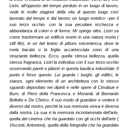
Listri, all’opposto del tempo perduto in un luogo di lavoro,
vede le molte stagioni della vita di questo luogo così
lavorato dal tempo e dal lavoro; un luogo estetico –per il
suo terzo occhio- con la sua peculiare ricchezza e
abbondanza di colori e di forme. Mi spingo oltre. Listri sa
come trasformare un edificio morto in una natura morta (
still life), in un bel brano di pittura seicentesca, dove la
mela bacata o la foglia accartocciata sono di una
straziante bellezza. Ecco, quella stessa bellezza, quella
stessa fragranza, Listri la individua con il suo terzo occhio
osservando pareti e pilastri in questa basilica industriale. Il
punto è forse questo. Lui guarda i luoghi, gli edifici, le
stanze, ogni elemento di un architettura con lo stesso
sguardo depositato nei dipinti e nelle opere di Cimabue e
Burri, di Piero della Francesca e Morandi, di Bernardo
Bellotto e De Chirico. Il suo modo di guardare e vedere è
diverso dal nostro, perché la sua memoria visiva è diversa
dalla nostra. La sua è la memoria incontaminata dell’arte,
quella del cinema che ha guardato con gli occhi dell’arte (
Visconti, Antonioni), quella della fotografia che ha guardato