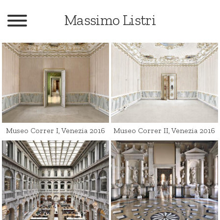
English
Massimo Listri
Catalogo
Mostre
Libri
Press
Testi
Museo Correr I, Venezia 2016
Museo Correr II, Venezia 2016
Contatti
Fondazione
Biografia