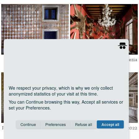
Palazzo Ca' d'Oro II, Venezia
Museo Storia Naturale, Venezia
2022
- 2022
We respect your privacy
, which is why we only collect
anonymized statistics of your visit at this time.
You can
Continue
browsing this way,
Accept all
services or
set your
Preferences
.
Consent cookie
learn more
Continue
Preferences
Refuse all
Accept all
Save
Anonymous
Invisible
Palazzo Reale III, Venezia - 2022
Palazzo Reale IV, Venezia - 2022